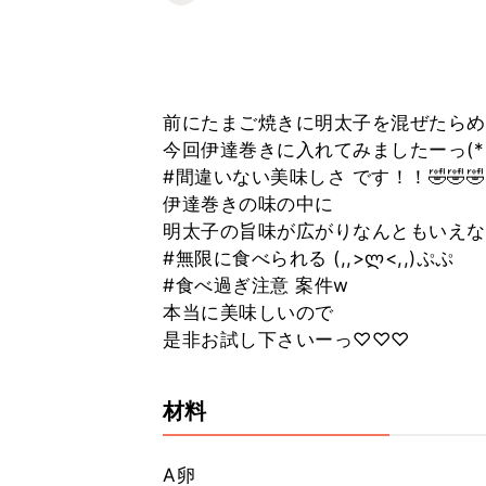
前にたまご焼きに明太子を混ぜたらめ
今回伊達巻きに入れてみましたーっ(*´
#間違いない美味しさ です！！🤣🤣🤣
伊達巻きの味の中に
明太子の旨味が広がりなんともいえな
#無限に食べられる (,,>ლ<,,)ぷぷ
#食べ過ぎ注意 案件w
本当に美味しいので
是非お試し下さいーっ♡♡♡
材料
A卵