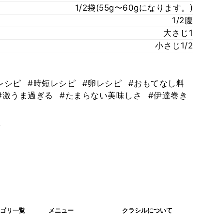
1/2袋(55g〜60gになります。)
1/2腹
大さじ1
小さじ1/2
レシピ
#時短レシピ
#卵レシピ
#おもてなし料
#激うま過ぎる
#たまらない美味しさ
#伊達巻き
。
ゴリ一覧
メニュー
クラシルについて