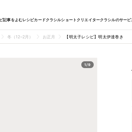
ピ
記事をよむ
レシピカード
クラシルショート
クリエイター
クラシルのサービ
冬（12–2月）
お正月
【明太子レシピ】明太伊達巻き
1/9