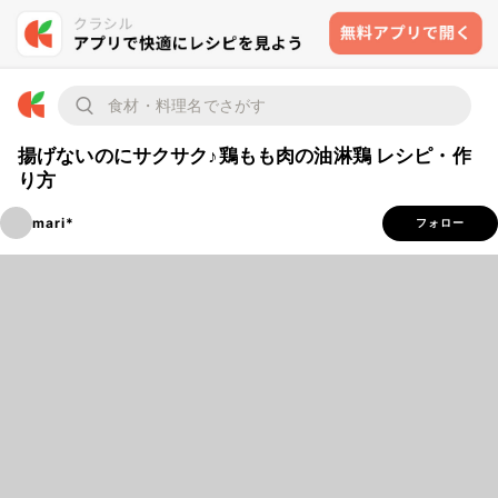
揚げないのにサクサク♪鶏もも肉の油淋鶏 レシピ・作
り方
mari*
フォロー