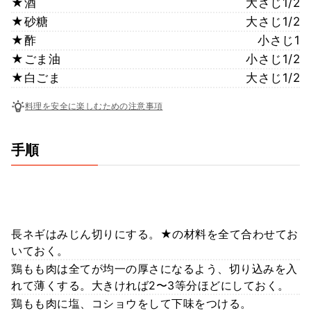
★酒
大さじ1/2
★砂糖
大さじ1/2
★酢
小さじ1
★ごま油
小さじ1/2
★白ごま
大さじ1/2
料理を安全に楽しむための注意事項
手順
長ネギはみじん切りにする。★の材料を全て合わせてお
いておく。
鶏もも肉は全てが均一の厚さになるよう、切り込みを入
れて薄くする。大きければ2〜3等分ほどにしておく。
鶏もも肉に塩、コショウをして下味をつける。