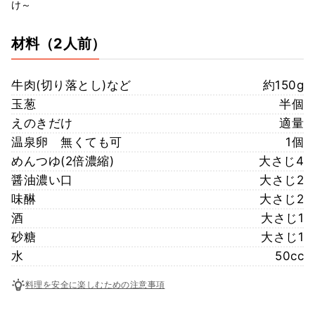
け～
材料
（2人前）
牛肉(切り落とし)など
約150g
玉葱
半個
えのきだけ
適量
温泉卵 無くても可
1個
めんつゆ(2倍濃縮)
大さじ4
醤油濃い口
大さじ2
味醂
大さじ2
酒
大さじ1
砂糖
大さじ1
水
50cc
料理を安全に楽しむための注意事項