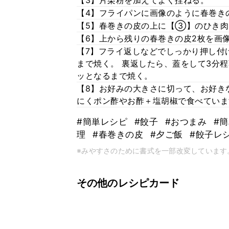
【3】片栗粉を加えてよく捏ねる。
【4】フライパンに画像のように春巻き
【5】春巻きの皮の上に【③】のひき肉
【6】上から残りの春巻きの皮2枚を画
【7】フライ返しなどでしっかり押し付
まで焼く。 裏返したら、蓋をして3分
ッとなるまで焼く。
【8】お好みの大きさに切って、お好き
にくポン酢やお酢＋塩胡椒で食べていま
#簡単レシピ
#餃子
#おつまみ
#
理
#春巻きの皮
#夕ご飯
#餃子レ
※みやすさのために書式を一部改変しています
その他のレシピカード