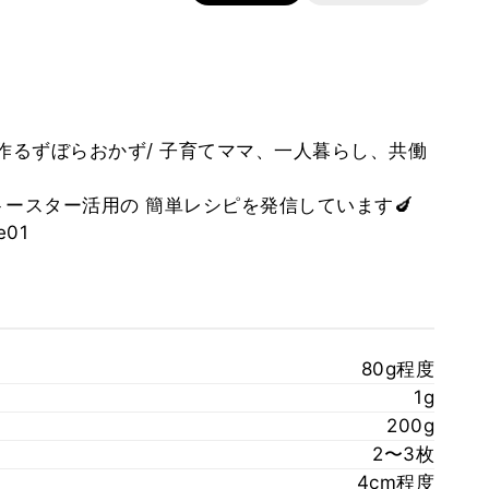
作るずぼらおかず/ 子育てママ、一人暮らし、共働
ースター活用の 簡単レシピを発信しています🍆
e01
80g程度
1g
200g
2〜3枚
4cm程度