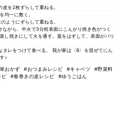
の皮を2枚ずらして重ねる。
を均一に敷く。
像のようにずらして重ねる。
けながら、中火で3分程表面にこんがり焼き色がつく
程蒸し焼きにして火を通す。蓋をはずして、表面がパリ
なタレをつけて食べる。 我が家は〈B〉を混ぜてにん
す♪
簡単おかず
#おつまみレシピ
#キャベツ
#野菜料
シピ
#春巻きの皮レシピ
#ゆうごはん
。