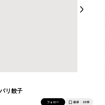
パリ餃子
フォロー
保存
20件