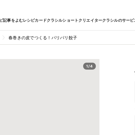
ピ
記事をよむ
レシピカード
クラシルショート
クリエイター
クラシルのサービ
春巻きの皮でつくる！パリパリ餃子
1/4