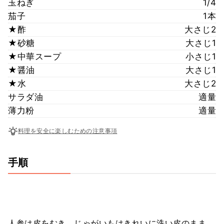
玉ねぎ
1/4
茄子
1本
★酢
大さじ2
★砂糖
大さじ1
★中華スープ
小さじ1
★醤油
大さじ1
★水
大さじ2
サラダ油
適量
薄力粉
適量
料理を安全に楽しむための注意事項
手順
人参は皮をむき、じゃがいもはきれいに洗い皮のまま、