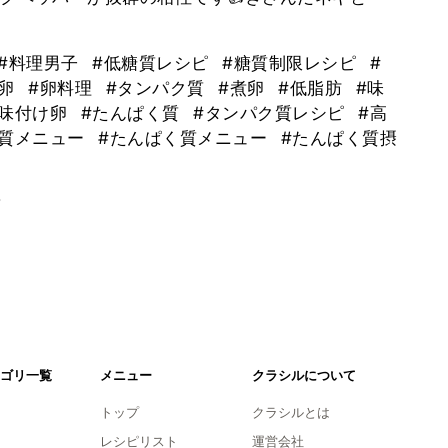
#料理男子
#低糖質レシピ
#糖質制限レシピ
#
で卵
#卵料理
#タンパク質
#煮卵
#低脂肪
#味
#味付け卵
#たんぱく質
#タンパク質レシピ
#高
く質メニュー
#たんぱく質メニュー
#たんぱく質摂
。
ゴリ一覧
メニュー
クラシルについて
トップ
クラシルとは
レシピリスト
運営会社