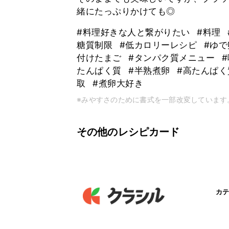
緒にたっぷりかけても◎
#料理好きな人と繋がりたい
#料理
糖質制限
#低カロリーレシピ
#ゆ
付けたまご
#タンパク質メニュー
たんぱく質
#半熟煮卵
#高たんぱ
取
#煮卵大好き
※みやすさのために書式を一部改変しています
その他のレシピカード
カテ