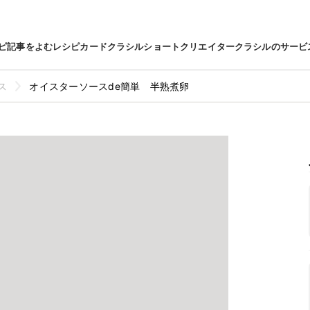
ピ
記事をよむ
レシピカード
クラシルショート
クリエイター
クラシルのサービ
ス
オイスターソースde簡単 半熟煮卵