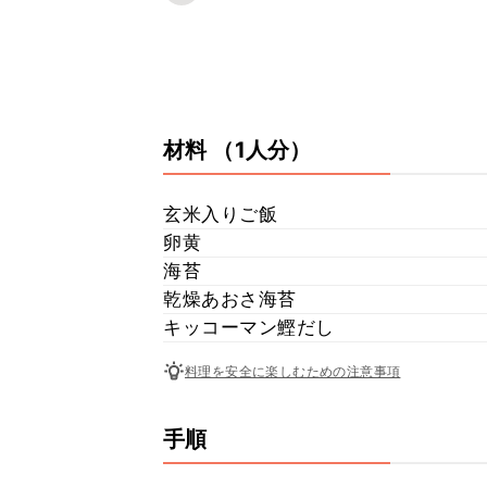
材料
（1人分）
玄米入りご飯
卵黄
海苔
乾燥あおさ海苔
キッコーマン鰹だし
料理を安全に楽しむための注意事項
手順