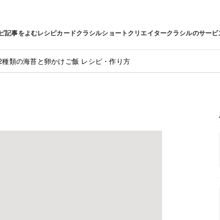
ピ
記事をよむ
レシピカード
クラシルショート
クリエイター
クラシルのサービ
2種類の海苔と卵かけご飯 レシピ・作り方