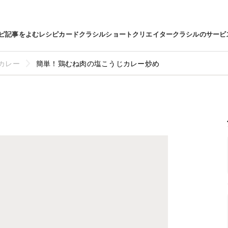
ピ
記事をよむ
レシピカード
クラシルショート
クリエイター
クラシルのサービ
カレー
簡単！鶏むね肉の塩こうじカレー炒め