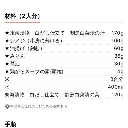
材料
（2人分）
★東海漬物 白だし仕立て 割烹白菜漬の汁
170g
★シメジ（小房に分ける）
100g
★油揚げ（刻む）
60g
★みりん
35g
★醤油
30g
★鶏がらスープの素(顆粒)
4g
米
3合分
水
400ml
東海漬物 白だし仕立て 割烹白菜漬の具
120g
料理を安全に楽しむための注意事項
手順