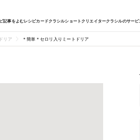
ピ
記事をよむ
レシピカード
クラシルショート
クリエイター
クラシルのサービ
ドリア
＊簡単＊セロリ入りミートドリア