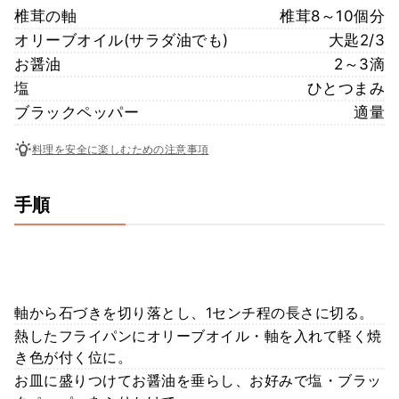
椎茸の軸
椎茸8～10個分
オリーブオイル(サラダ油でも)
大匙2/3
お醤油
2～3滴
塩
ひとつまみ
ブラックペッパー
適量
料理を安全に楽しむための注意事項
手順
軸から石づきを切り落とし、1センチ程の長さに切る。
熱したフライパンにオリーブオイル・軸を入れて軽く焼
き色が付く位に。
お皿に盛りつけてお醤油を垂らし、お好みで塩・ブラッ