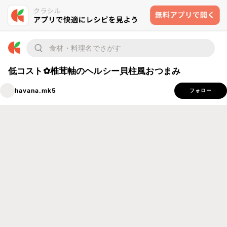
低コスト✿椎茸軸のヘルシー貝柱風おつまみ
havana.mk5
フォロー