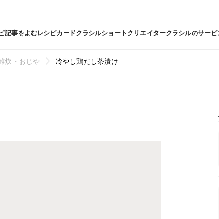
ピ
記事をよむ
レシピカード
クラシルショート
クリエイター
クラシルのサービ
雑炊・おじや
冷やし鶏だし茶漬け