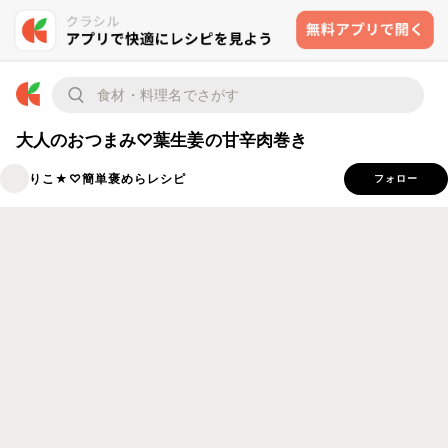
大人のおつまみ♡葉生姜の甘辛肉巻き
りこ★♡簡単褒めらレシピ
フォロー