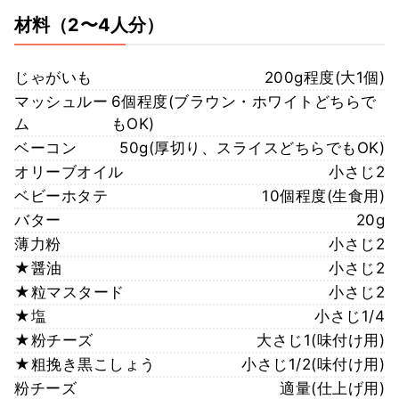
材料
（2〜4人分）
じゃがいも
200g程度(大1個)
マッシュルー
6個程度(ブラウン・ホワイトどちらで
ム
もOK)
ベーコン
50g(厚切り、スライスどちらでもOK)
オリーブオイル
小さじ2
ベビーホタテ
10個程度(生食用)
バター
20g
薄力粉
小さじ2
★醤油
小さじ2
★粒マスタード
小さじ2
★塩
小さじ1/4
★粉チーズ
大さじ1(味付け用)
★粗挽き黒こしょう
小さじ1/2(味付け用)
粉チーズ
適量(仕上げ用)