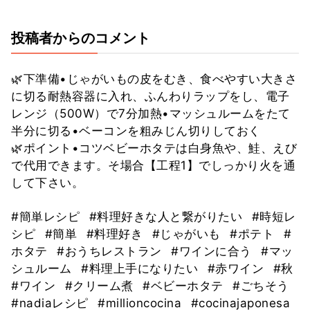
投稿者からのコメント
🌿下準備•じゃがいもの皮をむき、食べやすい大きさ
に切る耐熱容器に入れ、ふんわりラップをし、電子
レンジ（500W）で7分加熱•マッシュルームをたて
半分に切る•ベーコンを粗みじん切りしておく
🌿ポイント•コツベビーホタテは白身魚や、鮭、えび
で代用できます。そ場合【工程1】でしっかり火を通
して下さい。
#簡単レシピ
#料理好きな人と繋がりたい
#時短レ
シピ
#簡単
#料理好き
#じゃがいも
#ポテト
#
ホタテ
#おうちレストラン
#ワインに合う
#マッ
シュルーム
#料理上手になりたい
#赤ワイン
#秋
#ワイン
#クリーム煮
#ベビーホタテ
#ごちそう
#nadiaレシピ
#millioncocina
#cocinajaponesa