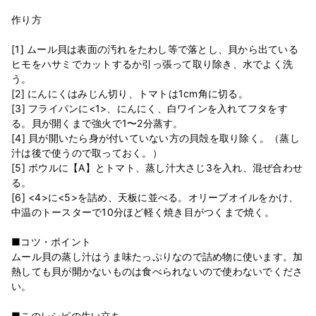
作り方
[1] ムール貝は表面の汚れをたわし等で落とし、貝から出ている
ヒモをハサミでカットするか引っ張って取り除き、水でよく洗
う。
[2] にんにくはみじん切り、トマトは1cm角に切る。
[3] フライパンに<1>、にんにく、白ワインを入れてフタをす
る。貝が開くまで強火で1〜2分蒸す。
[4] 貝が開いたら身が付いていない方の貝殻を取り除く。（蒸し
汁は後で使うので取っておく。）
[5] ボウルに【A】とトマト、蒸し汁大さじ3を入れ、混ぜ合わせ
る。
[6] <4>に<5>を詰め、天板に並べる。オリーブオイルをかけ、
中温のトースターで10分ほど軽く焼き目がつくまで焼く。
■コツ・ポイント
ムール貝の蒸し汁はうま味たっぷりなので詰め物に使います。加
熱しても貝が開かないものは食べられないので使わないでくださ
い。
■このレシピの生い立ち