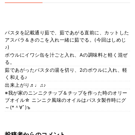
パスタを記載通り茹で、茹であがる直前に、カットした
アスパラ＆きのこを入れ一緒に茹でる。(今回はしめじ
♪)
ボウルにイワシ缶を汁ごと入れ、Aの調味料と軽く混ぜ
る。
茹であがったパスタの湯を切り、2のボウルに入れ、軽
く和える♪
出来上がり♬♩♫♪
※我が家のニンニクチップ＆チップを作った時のオリー
ブオイル☆ ニンニク風味のオイルはパスタ製作時にグ
～(*＾∀ﾟ)ъ
投稿者からのコメント