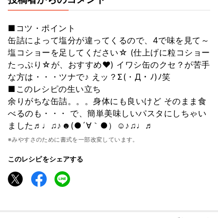
■コツ・ポイント
缶詰によって塩分が違ってくるので、4で味を見て～
塩コショーを足してください☆ (仕上げに粒コショー
たっぷり☆が、おすすめ❤) イワシ缶のクセ？が苦手
な方は・・・ツナで♪ えッ？Σ(・Д・ﾉ)ﾉ笑
■このレシピの生い立ち
余りがちな缶詰。。。身体にも良いけど そのまま食
べるのも・・・ で、簡単美味しいパスタにしちゃい
ました♬♩♫♪☻(●´∀｀●）☺♪♫♩♬
※みやすさのために書式を一部改変しています。
このレシピをシェアする