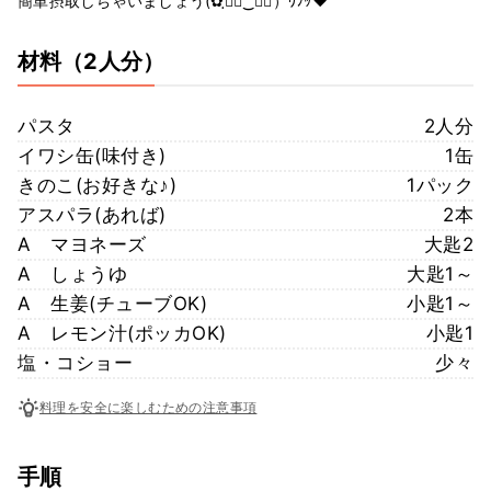
簡単摂取しちゃいましょう(✿ฺ◕ฺ‿◕ฺ）ｳﾌｯ♥
材料
（2人分）
パスタ
2人分
イワシ缶(味付き)
1缶
きのこ(お好きな♪)
1パック
アスパラ(あれば)
2本
A マヨネーズ
大匙2
A しょうゆ
大匙1～
A 生姜(チューブOK)
小匙1～
A レモン汁(ポッカOK)
小匙1
塩・コショー
少々
料理を安全に楽しむための注意事項
手順