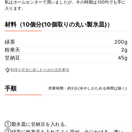
私はホームセンターで買いましたが、今の時期は100均でも手に
入ります。
材料
（10個分(10個取りの丸い製氷皿)）
緑茶
200g
粉寒天
2g
甘納豆
45g
料理を安全に楽しむための注意事項
手順
所要時間：約5分(冷やしかためる時間は除く)
①製氷皿に甘納豆を入れる。
②緑茶に粉寒天を入れてよく混ぜ、火にかける。沸い