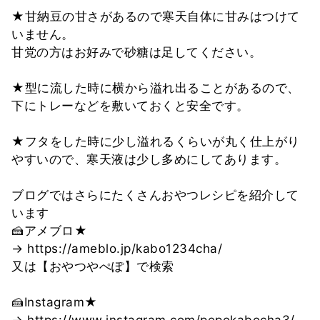
★甘納豆の甘さがあるので寒天自体に甘みはつけて
いません。
甘党の方はお好みで砂糖は足してください。
★型に流した時に横から溢れ出ることがあるので、
下にトレーなどを敷いておくと安全です。
★フタをした時に少し溢れるくらいが丸く仕上がり
やすいので、寒天液は少し多めにしてあります。
ブログではさらにたくさんおやつレシピを紹介して
います
🍰アメブロ★
→ https://ameblo.jp/kabo1234cha/
又は【おやつやぺぽ】で検索
🍰Instagram★
→ https://www.instagram.com/pepokabocha3/