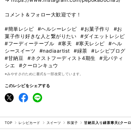
コメント＆フォロー大歓迎です！
#簡単レシピ
#ヘルシーレシピ
#お菓子作り
#お
菓子作り好きな人と繋がりたい
#ダイエットレシピ
#フーディーテーブル
#寒天
#寒天レシピ
#ヘル
シースイーツ
#nadiaartist
#緑茶
#レシピブログ
#甘納豆
#ネクストフーディスト4期生
#元パティ
シエ
#クーロンキュウ
※みやすさのために書式を一部改変しています。
このレシピをシェアする
TOP
レシピカード
スイーツ
和菓子
甘納豆入り緑茶寒天(クーロ