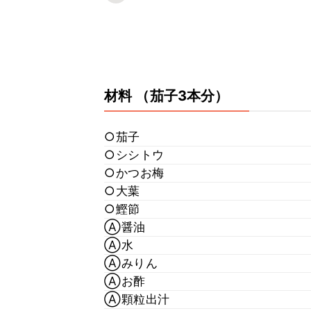
材料
（茄子3本分）
○茄子
○シシトウ
○かつお梅
○大葉
○鰹節
Ⓐ醤油
Ⓐ水
Ⓐみりん
Ⓐお酢
Ⓐ顆粒出汁