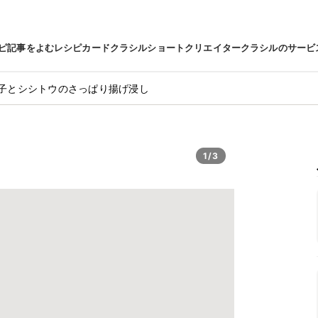
ピ
記事をよむ
レシピカード
クラシルショート
クリエイター
クラシルのサービ
子とシシトウのさっぱり揚げ浸し
1/3