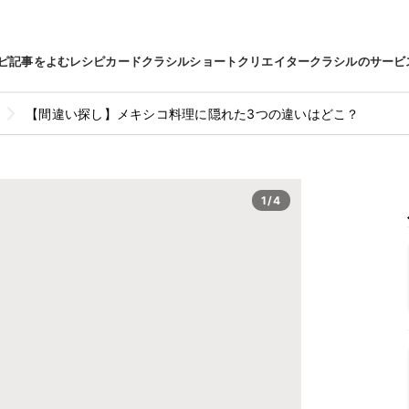
ピ
記事をよむ
レシピカード
クラシルショート
クリエイター
クラシルのサービ
【間違い探し】メキシコ料理に隠れた3つの違いはどこ？
1/4