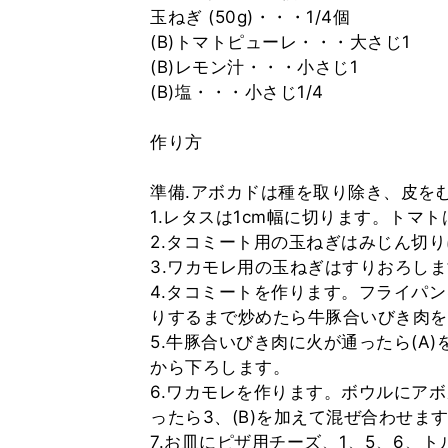
玉ねぎ (50g)・・・1/4個
(B)トマトピューレ・・・大さじ1
(B)レモン汁・・・小さじ1
(B)塩・・・小さじ1/4
作り方
準備.アボカドは種を取り除き、皮を
1.レタスは1cm幅に切ります。トマ
2.タコミート用の玉ねぎはみじん切
3.ワカモレ用の玉ねぎはすりおろし
4.タコミートを作ります。フライパ
りするまで炒めたら牛豚合いびき肉を
5.牛豚合いびき肉に火が通ったら(A
から下ろします。
6.ワカモレを作ります。ボウルにア
ったら3、(B)を加えて混ぜ合わせま
7.お皿にピザ用チーズ、1、5、6、