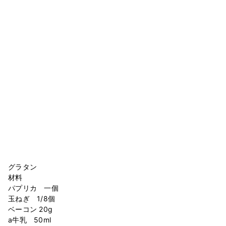
グラタン
材料
パプリカ 一個
玉ねぎ 1/8個
ベーコン 20g
a牛乳 50ml