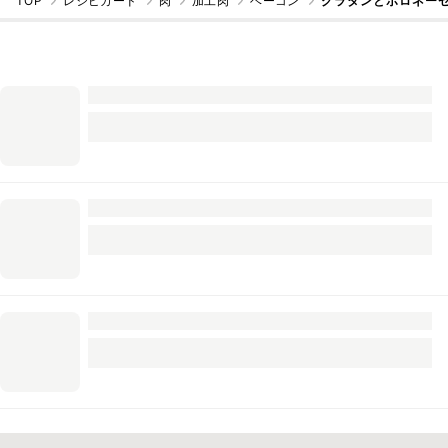
TOP
レシピカード
肉
加工肉
ベーコン
グラタンとボロネー