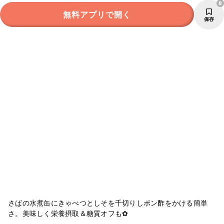
8
無料アプリで開く
保存
さばの水煮缶にきゃべつとしそを千切りしポン酢をかける簡単
さ。美味しく栄養摂取＆糖質オフも✿