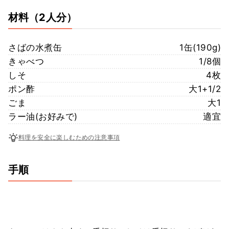
材料
（2人分）
さばの水煮缶
1缶(190g)
きゃべつ
1/8個
しそ
4枚
ポン酢
大1+1/2
ごま
大1
ラー油(お好みで)
適宜
料理を安全に楽しむための注意事項
手順