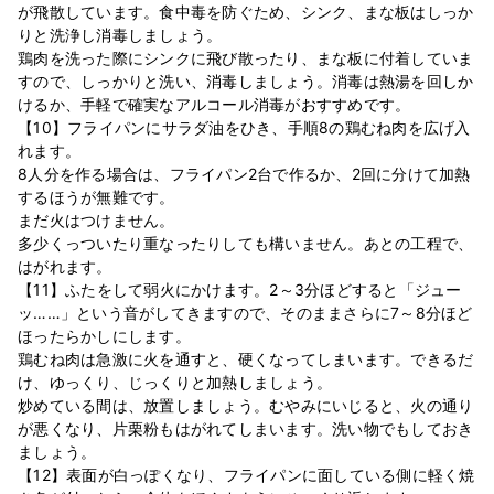
が飛散しています。食中毒を防ぐため、シンク、まな板はしっか
りと洗浄し消毒しましょう。
鶏肉を洗った際にシンクに飛び散ったり、まな板に付着していま
すので、しっかりと洗い、消毒しましょう。消毒は熱湯を回しか
けるか、手軽で確実なアルコール消毒がおすすめです。
【10】フライパンにサラダ油をひき、手順8の鶏むね肉を広げ入
れます。
8人分を作る場合は、フライパン2台で作るか、2回に分けて加熱
するほうが無難です。
まだ火はつけません。
多少くっついたり重なったりしても構いません。あとの工程で、
はがれます。
【11】ふたをして弱火にかけます。2～3分ほどすると「ジュー
ッ……」という音がしてきますので、そのままさらに7～8分ほど
ほったらかしにします。
鶏むね肉は急激に火を通すと、硬くなってしまいます。できるだ
け、ゆっくり、じっくりと加熱しましょう。
炒めている間は、放置しましょう。むやみにいじると、火の通り
が悪くなり、片栗粉もはがれてしまいます。洗い物でもしておき
ましょう。
【12】表面が白っぽくなり、フライパンに面している側に軽く焼