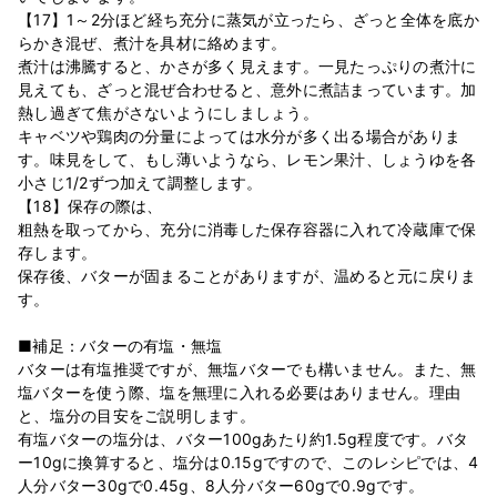
【17】1～2分ほど経ち充分に蒸気が立ったら、ざっと全体を底か
らかき混ぜ、煮汁を具材に絡めます。
煮汁は沸騰すると、かさが多く見えます。一見たっぷりの煮汁に
見えても、ざっと混ぜ合わせると、意外に煮詰まっています。加
熱し過ぎて焦がさないようにしましょう。
キャベツや鶏肉の分量によっては水分が多く出る場合がありま
す。味見をして、もし薄いようなら、レモン果汁、しょうゆを各
小さじ1/2ずつ加えて調整します。
【18】保存の際は、
粗熱を取ってから、充分に消毒した保存容器に入れて冷蔵庫で保
存します。
保存後、バターが固まることがありますが、温めると元に戻りま
す。
■補足：バターの有塩・無塩
バターは有塩推奨ですが、無塩バターでも構いません。また、無
塩バターを使う際、塩を無理に入れる必要はありません。理由
と、塩分の目安をご説明します。
有塩バターの塩分は、バター100gあたり約1.5g程度です。バタ
ー10gに換算すると、塩分は0.15gですので、このレシピでは、4
人分バター30gで0.45g、8人分バター60gで0.9gです。