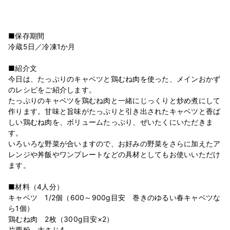
■保存期間
冷蔵5日／冷凍1か月
■紹介文
今日は、たっぷりのキャベツと鶏むね肉を使った、メインおかず
のレシピをご紹介します。
たっぷりのキャベツを鶏むね肉と一緒にじっくりと炒め煮にして
作ります。甘味と旨味がたっぷりと引き出されたキャベツと香ば
しい鶏むね肉を、ボリュームたっぷり、ぜいたくにいただきま
す。
いろいろな野菜が合いますので、お好みの野菜をさらに加えたア
レンジや丼飯やワンプレートなどの具材としてもお使いいただけ
ます。
■材料（4人分）
キャベツ 1/2個（600～900g目安 巻きのゆるい春キャベツな
ら1個）
鶏むね肉 2枚（300g目安×2）
片栗粉 大さじ4