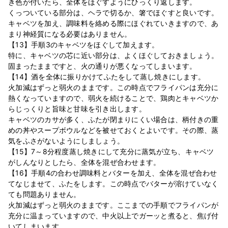
き色が付いたら、全体をほぐすようにひっくり返します。
くっついている部分は、ヘラで切るか、箸でほぐすと良いです。
キャベツを加え、調味料を絡める際にほぐれていきますので、あ
まり神経質になる必要はありません。
【13】手順3のキャベツをほぐして加えます。
特に、キャベツの芯に近い部分は、よくほぐしておきましょう。
固まったままですと、火の通りが悪くなってしまいます。
【14】酒を全体に振りかけてふたをして蒸し焼きにします。
火加減はずっと弱火のままです。この時点でフライパンは充分に
熱くなっていますので、弱火を続けることで、鶏肉とキャベツか
らじっくりと旨味と甘味を引き出します。
キャベツのカサが多く、ふたが閉まりにくい場合は、柄付きの重
めの丼やスープボウルなどを被せておくとよいです。その際、蒸
気をふさがないようにしましょう。
【15】7～8分程度蒸し焼きにして充分に蒸気が立ち、キャベツ
がしんなりとしたら、全体を混ぜ合わせます。
【16】手順4の合わせ調味料とバターを加え、全体を混ぜ合わせ
てなじませて、ふたをします。この時点でバターが溶けていなく
ても問題ありません。
火加減はずっと弱火のままです。ここまでの手順でフライパンが
充分に温まっていますので、中火以上でガーッと煮ると、焦げ付
いてしまいます。