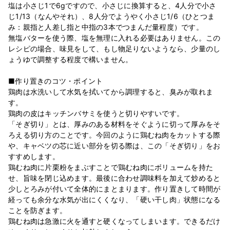
塩は小さじ1で6gですので、小さじに換算すると、4人分で小さ
じ1/13（なんやそれ）、8人分でようやく小さじ1/6（ひとつま
み：親指と人差し指と中指の3本でつまんだ量程度）です。
無塩バターを使う際、塩を無理に入れる必要はありません。この
レシピの場合、味見をして、もし物足りないようなら、少量のし
ょうゆで調整する程度で構いません。
■作り置きのコツ・ポイント
鶏肉は水洗いして水気を拭いてから調理すると、臭みが取れま
す。
鶏肉の皮はキッチンバサミを使うと切りやすいです。
「そぎ切り」とは、厚みのある材料をそぐように切って厚みをそ
ろえる切り方のことです。今回のように鶏むね肉をカットする際
や、キャベツの芯に近い部分を切る際は、この「そぎ切り」をお
すすめします。
鶏むね肉に片栗粉をまぶすことで鶏むね肉にボリュームを持た
せ、旨味を閉じ込めます。最後に合わせ調味料を加えて炒めると
少しとろみが付いて全体的にまとまります。作り置きして時間が
経っても余分な水気が出にくくなり、「硬い干し肉」状態になる
ことを防ぎます。
鶏むね肉は急激に火を通すと硬くなってしまいます。できるだけ