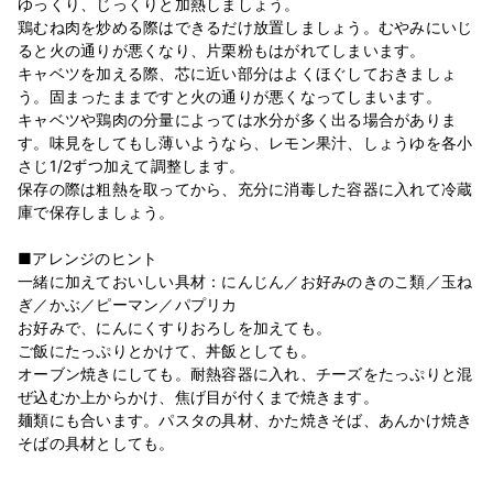
ゆっくり、じっくりと加熱しましょう。
鶏むね肉を炒める際はできるだけ放置しましょう。むやみにいじ
ると火の通りが悪くなり、片栗粉もはがれてしまいます。
キャベツを加える際、芯に近い部分はよくほぐしておきましょ
う。固まったままですと火の通りが悪くなってしまいます。
キャベツや鶏肉の分量によっては水分が多く出る場合がありま
す。味見をしてもし薄いようなら、レモン果汁、しょうゆを各小
さじ1/2ずつ加えて調整します。
保存の際は粗熱を取ってから、充分に消毒した容器に入れて冷蔵
庫で保存しましょう。
■アレンジのヒント
一緒に加えておいしい具材：にんじん／お好みのきのこ類／玉ね
ぎ／かぶ／ピーマン／パプリカ
お好みで、にんにくすりおろしを加えても。
ご飯にたっぷりとかけて、丼飯としても。
オーブン焼きにしても。耐熱容器に入れ、チーズをたっぷりと混
ぜ込むか上からかけ、焦げ目が付くまで焼きます。
麺類にも合います。パスタの具材、かた焼きそば、あんかけ焼き
そばの具材としても。