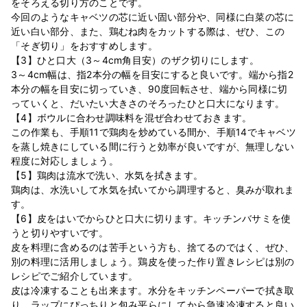
をそろえる切り方のことです。
今回のようなキャベツの芯に近い固い部分や、同様に白菜の芯に
近い白い部分、また、鶏むね肉をカットする際は、ぜひ、この
「そぎ切り」をおすすめします。
【3】ひと口大（3～4cm角目安）のザク切りにします。
3～4cm幅は、指2本分の幅を目安にすると良いです。端から指2
本分の幅を目安に切っていき、90度回転させ、端から同様に切
っていくと、だいたい大きさのそろったひと口大になります。
【4】ボウルに合わせ調味料を混ぜ合わせておきます。
この作業も、手順11で鶏肉を炒めている間か、手順14でキャベツ
を蒸し焼きにしている間に行うと効率が良いですが、無理しない
程度に対応しましょう。
【5】鶏肉は流水で洗い、水気を拭きます。
鶏肉は、水洗いして水気を拭いてから調理すると、臭みが取れま
す。
【6】皮をはいでからひと口大に切ります。キッチンバサミを使
うと切りやすいです。
皮を料理に含めるのは苦手という方も、捨てるのではく、ぜひ、
別の料理に活用しましょう。鶏皮を使った作り置きレシピは別の
レシピでご紹介しています。
皮は冷凍することも出来ます。水分をキッチンペーパーで拭き取
り、ラップにぴっちりと包み平らにしてから急速冷凍すると良い