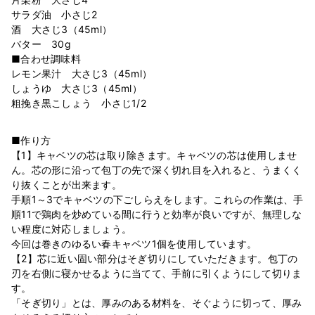
サラダ油 小さじ2
酒 大さじ3（45ml）
バター 30g
■合わせ調味料
レモン果汁 大さじ3（45ml）
しょうゆ 大さじ3（45ml）
粗挽き黒こしょう 小さじ1/2
■作り方
【1】キャベツの芯は取り除きます。キャベツの芯は使用しませ
ん。芯の形に沿って包丁の先で深く切れ目を入れると、うまくく
り抜くことが出来ます。
手順1～3でキャベツの下ごしらえをします。これらの作業は、手
順11で鶏肉を炒めている間に行うと効率が良いですが、無理しな
い程度に対応しましょう。
今回は巻きのゆるい春キャベツ1個を使用しています。
【2】芯に近い固い部分はそぎ切りにしていただきます。包丁の
刃を右側に寝かせるように当てて、手前に引くようにして切りま
す。
「そぎ切り」とは、厚みのある材料を、そぐように切って、厚み