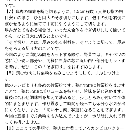
です。
【7】鶏肉の繊維を断ち切るように、1.5cm程度（人差し指の幅
目安）の厚さ、ひと口大のそぎ切りにします。包丁の刃を右側に
寝かせるように当てて手前に引くようにして切ります。
厚みがとてもある場合は、いったん全体をそぎ切りにして開いて
から、ひと口大に切るとよいです。
「そぎ切り」とは、厚みのある材料を、そぐように切って、厚み
をそろえる切り方のことです。
今回のように鶏むね肉をカットする際や、野菜では、キャベツの
芯に近い硬い部分や、同様に白菜の芯に近い白い部分をカットす
る際は、ぜひ、この「そぎ切り」をおすすめします。
【8】鶏むね肉に片栗粉をもみこむようにして、まぶしつけま
す。
他のレシピよりも多めの片栗粉です。鶏むね肉に片栗粉をまぶす
ことで、鶏むね肉にボリュームを持たせ、旨味を閉じ込めます。
最後に合わせ調味料を加えて炒めると、少しとろみが付いて全体
的にまとまります。作り置きして時間が経っても余分な水気が出
にくくなり、また、「硬い干し肉」状態になることを防ぎます。
今回は直接手で片栗粉をもみ込んでいますが、ポリ袋に入れて行
っても構いません。
【9】ここまでの手順で、鶏肉に付着しているカンピロバクター