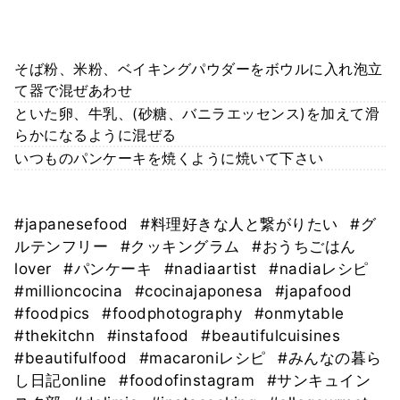
そば粉、米粉、ベイキングパウダーをボウルに入れ泡立
て器で混ぜあわせ
といた卵、牛乳、(砂糖、バニラエッセンス)を加えて滑
らかになるように混ぜる
いつものパンケーキを焼くように焼いて下さい
#japanesefood
#料理好きな人と繋がりたい
#グ
ルテンフリー
#クッキングラム
#おうちごはん
lover
#パンケーキ
#nadiaartist
#nadiaレシピ
#millioncocina
#cocinajaponesa
#japafood
#foodpics
#foodphotography
#onmytable
#thekitchn
#instafood
#beautifulcuisines
#beautifulfood
#macaroniレシピ
#みんなの暮ら
し日記online
#foodofinstagram
#サンキュイン