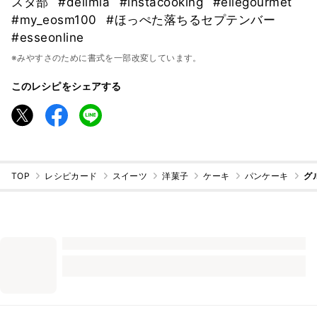
スタ部
#delimia
#instacooking
#ellegourmet
#my_eosm100
#ほっぺた落ちるセプテンバー
#esseonline
※みやすさのために書式を一部改変しています。
このレシピをシェアする
TOP
レシピカード
スイーツ
洋菓子
ケーキ
パンケーキ
グ