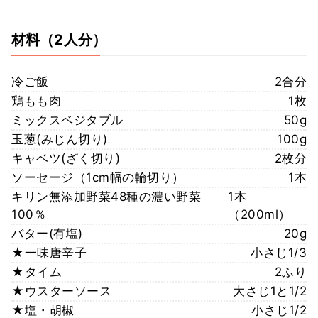
材料
（2人分）
冷ご飯
2合分
鶏もも肉
1枚
ミックスベジタブル
50g
玉葱(みじん切り)
100g
キャベツ(ざく切り)
2枚分
ソーセージ（1cm幅の輪切り）
1本
キリン無添加野菜48種の濃い野菜
1本
100％
（200ml）
バター(有塩)
20g
★一味唐辛子
小さじ1/3
★タイム
2ふり
★ウスターソース
大さじ1と1/2
★塩・胡椒
小さじ1/2