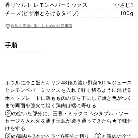
香りソルト レモンペパーミックス
小さじ1
チーズ(ピザ用とろけるタイプ)
100g
料理を安全に楽しむための注意事項
手順
ボウルに冷ご飯とキリン48種の濃い野菜100％ジュース
とレモンペパーミックスを入れて軽く切るように混ぜる
ホットプレートに鶏もも肉の皮を下にして焼き色がつく
まで両面を強火で焼く鶏肉は端に寄せる
②の空いた部分に、玉葱・ミックスベジタブル・ソー
セージを入れ火を通す玉葱が透き通ってきたら★で味付
けをする
②の鶏肉を2本のヘラで6等分に切り、③と鶏肉の全て