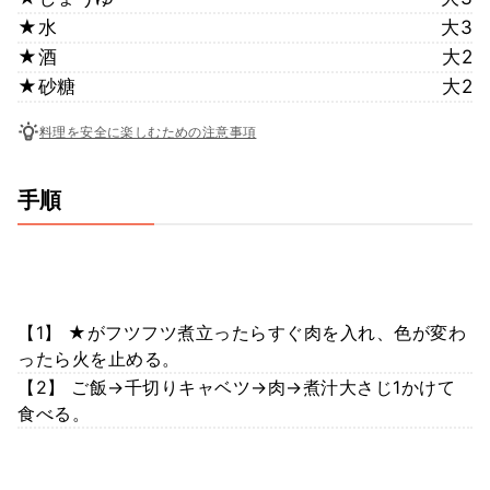
★水
大3
★酒
大2
★砂糖
大2
料理を安全に楽しむための注意事項
手順
【1】 ★がフツフツ煮立ったらすぐ肉を入れ、色が変わ
ったら火を止める。
【2】 ご飯→千切りキャベツ→肉→煮汁大さじ1かけて
食べる。