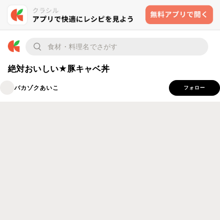
絶対おいしい★豚キャベ丼
バカゾクあいこ
フォロー