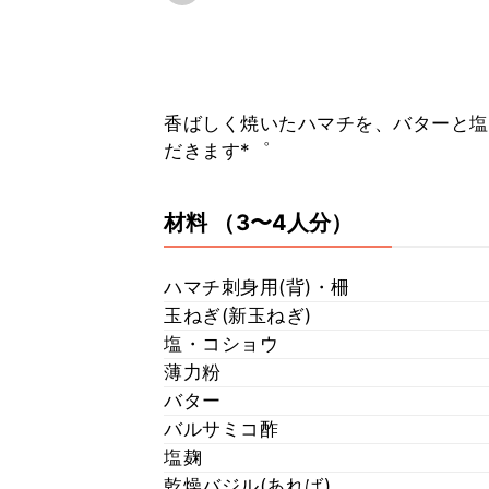
香ばしく焼いたハマチを、バターと塩
だきます*゜
材料
（3〜4人分）
ハマチ刺身用(背)・柵
玉ねぎ(新玉ねぎ)
塩・コショウ
薄力粉
バター
バルサミコ酢
塩麹
乾燥バジル(あれば)