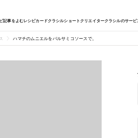
ピ
記事をよむ
レシピカード
クラシルショート
クリエイター
クラシルのサービ
ス
ハマチのムニエルをバルサミコソースで。