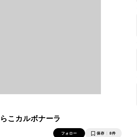
たらこカルボナーラ
フォロー
保存
8件