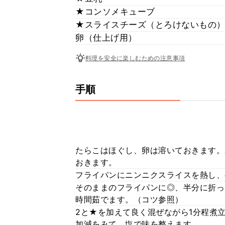
★コンソメキューブ
★スライスチーズ（とろけないもの
卵（仕上げ用）
料理を安全に楽しむための注意事項
手順
たらこはほぐし、卵は溶いておきます。
おきます。
フライパンにニンニクスライスを熱し、
そのままのフライパンに◎、半分に折っ
時間茹でます。（コツ参照）
2と★を加えて良く混ぜながら1分程煮
加減をみて、塩で味を整えます。