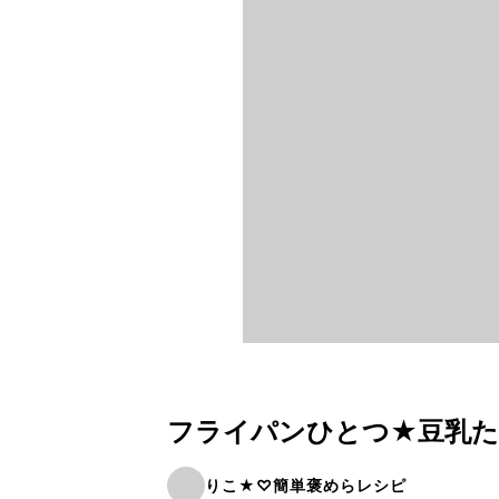
フライパンひとつ★豆乳
りこ★♡簡単褒めらレシピ