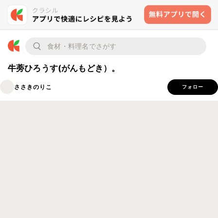
牛蒡ひろうす(がんもどき）。
ささきのりこ
フォロー