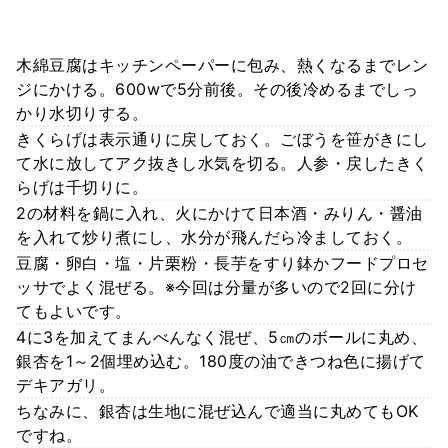
木綿豆腐はキッチンペーパーに包み、熱くなるまでレン
ジにかける。600wで5分前後。その後冷めるまでしっ
かり水切りする。
きくらげは表示通りに戻しておく。ごぼうを笹がきにし
て水に放してアク抜きし水気を切る。人参・戻したきく
らげは千切りに。
2の材料を鍋に入れ、火にかけて日本酒・みりん・醤油
を入れて炒り煮にし、水分が飛んだら冷ましておく。
豆腐・卵白・塩・片栗粉・長芋をすり鉢かフードプロセ
ッサでよく混ぜる。※今回は分量が多いので2回に分け
てもよいです。
4に3を加えてまんべんなく混ぜ、5㎝のボールに丸め、
銀杏を1～2個埋め込む。180度の油できつね色に揚げて
デキアガリ。
ちなみに、銀杏は生地に混ぜ込んで適当に丸めてもOK
ですね。