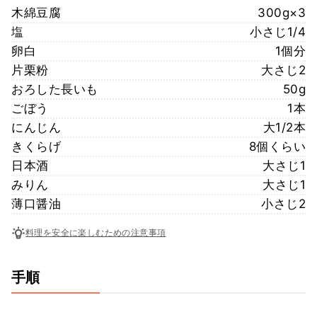
木綿豆腐
300g×3
塩
小さじ1/4
卵白
1個分
片栗粉
大さじ2
おろした長いも
50g
ごぼう
1本
にんじん
大1/2本
きくらげ
8個くらい
日本酒
大さじ1
みりん
大さじ1
薄口醤油
小さじ2
料理を安全に楽しむための注意事項
手順