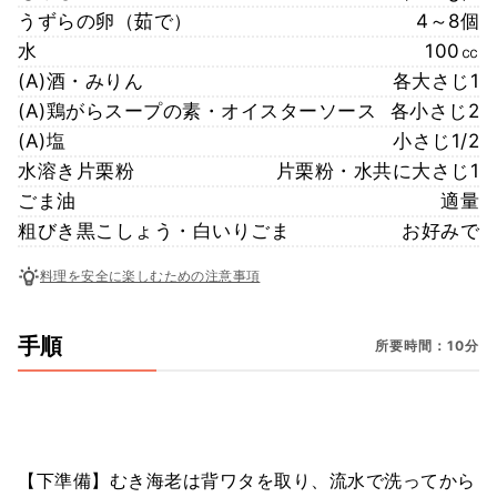
うずらの卵（茹で）
4～8個
水
100㏄
(A)酒・みりん
各大さじ1
(A)鶏がらスープの素・オイスターソース
各小さじ2
(A)塩
小さじ1/2
水溶き片栗粉
片栗粉・水共に大さじ1
ごま油
適量
粗びき黒こしょう・白いりごま
お好みで
料理を安全に楽しむための注意事項
手順
所要時間：10分
【下準備】むき海老は背ワタを取り、流水で洗ってから