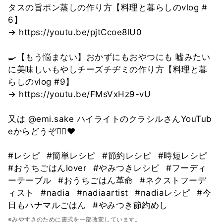
タスの旨ポン蒸しの作り方【料理と暮らしのvlog #
6】
→ https://youtu.be/pjtCcoe8lU0
🍳【もう悩まない】おかずにもおやつにも 嘘みたい
に美味しいもやしチーズチヂミの作り方【料理と暮
らしのvlog #9】
→ https://youtu.be/FMsVxHz9-vU
又は @emi.sake ハイライトのクラシルさんYouTub
eからどうぞ🙇‍♀️❤️
#レシピ
#簡単レシピ
#節約レシピ
#時短レシピ
#おうちごはんlover
#やみつきレシピ
#フーディ
ーテーブル
#おうちごはん革命
#ネクストフーデ
ィスト
#nadia
#nadiaartist
#nadiaレシピ
#今
日もハナマルごはん
#やみつき節約めし
※みやすさのために書式を一部改変しています。