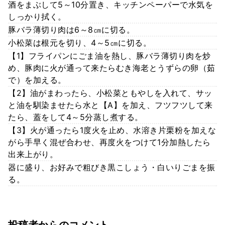
酒をまぶして5～10分置き、キッチンペーパーで水気を
しっかり拭く。
豚バラ薄切り肉は6～8㎝に切る。
小松菜は根元を切り、4～5㎝に切る。
【1】フライパンにごま油を熱し、豚バラ薄切り肉を炒
め、豚肉に火が通って来たらむき海老とうずらの卵（茹
で）を加える。
【2】油がまわったら、小松菜ともやしを入れて、サッ
と油を馴染ませたら水と【A】を加え、フツフツして来
たら、蓋をして4～5分蒸し煮する。
【3】火が通ったら1度火を止め、水溶き片栗粉を加えな
がら手早く混ぜ合わせ、再度火をつけて1分加熱したら
出来上がり。
器に盛り、お好みで粗びき黒こしょう・白いりごまを振
る。
投稿者からのコメント