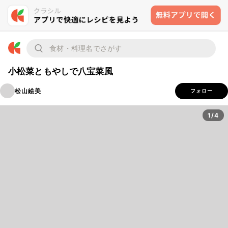
小松菜ともやしで八宝菜風
松山絵美
フォロー
1/4