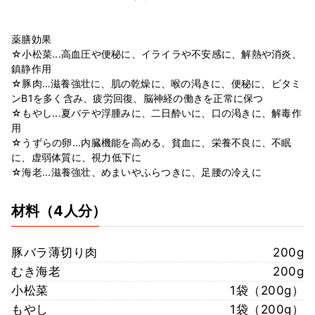
薬膳効果
☆小松菜...高血圧や便秘に、イライラや不安感に、解熱や消炎、
鎮静作用
☆豚肉…滋養強壮に、肌の乾燥に、喉の渇きに、便秘に、ビタミ
ンB1を多く含み、疲労回復、脳神経の働きを正常に保つ
☆もやし...夏バテや浮腫みに、二日酔いに、口の渇きに、解毒作
用
☆うずらの卵...内臓機能を高める、貧血に、栄養不良に、不眠
に、虚弱体質に、視力低下に
☆海老...滋養強壮、めまいやふらつきに、足腰の冷えに
材料
（4人分）
豚バラ薄切り肉
200g
むき海老
200g
小松菜
1袋（200g）
もやし
1袋（200g）