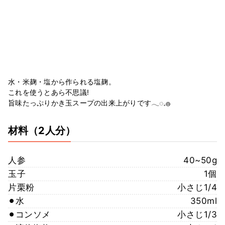
水・米麹・塩から作られる塩麹。
これを使うとあら不思議!
旨味たっぷりかき玉スープの出来上がりです𓂃◌𓈒𓐍
材料
（2人分）
人参
40~50g
玉子
1個
片栗粉
小さじ1/4
⚫︎水
350ml
⚫︎コンソメ
小さじ1/3