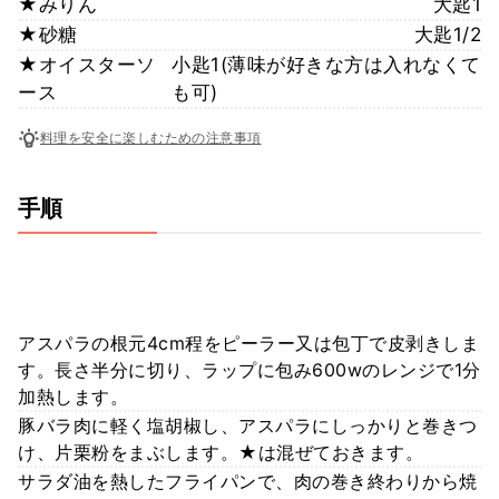
★みりん
大匙1
★砂糖
大匙1/2
★オイスターソ
小匙1(薄味が好きな方は入れなくて
ース
も可)
料理を安全に楽しむための注意事項
手順
アスパラの根元4cm程をピーラー又は包丁で皮剥きしま
す。長さ半分に切り、ラップに包み600wのレンジで1分
加熱します。
豚バラ肉に軽く塩胡椒し、アスパラにしっかりと巻きつ
け、片栗粉をまぶします。★は混ぜておきます。
サラダ油を熱したフライパンで、肉の巻き終わりから焼