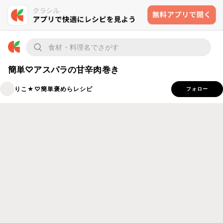
簡単♡アスパラの甘辛肉巻き
りこ★♡簡単褒めらレシピ
フォロー