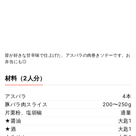
皆が好きな甘辛味で仕上げた、アスパラの肉巻きソテーです。お
弁当にも◎
材料
（2人分）
アスパラ
4本
豚バラ肉スライス
200〜250g
片栗粉、塩胡椒
適量
★醤油
大匙1
★酒
大匙1