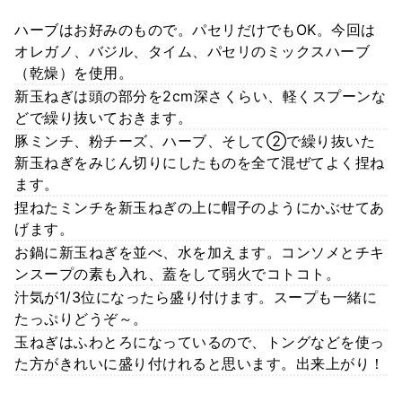
ハーブはお好みのもので。パセリだけでもOK。今回は
オレガノ、バジル、タイム、パセリのミックスハーブ
（乾燥）を使用。
新玉ねぎは頭の部分を2cm深さくらい、軽くスプーンな
どで繰り抜いておきます。
豚ミンチ、粉チーズ、ハーブ、そして②で繰り抜いた
新玉ねぎをみじん切りにしたものを全て混ぜてよく捏ね
ます。
捏ねたミンチを新玉ねぎの上に帽子のようにかぶせてあ
げます。
お鍋に新玉ねぎを並べ、水を加えます。コンソメとチキ
ンスープの素も入れ、蓋をして弱火でコトコト。
汁気が1/3位になったら盛り付けます。スープも一緒に
たっぷりどうぞ～。
玉ねぎはふわとろになっているので、トングなどを使っ
た方がきれいに盛り付けれると思います。出来上がり！