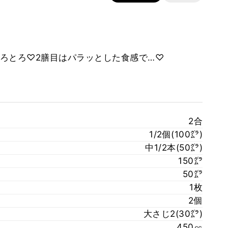
ろとろ♡2膳目はパラッとした食感で…♡
2合
1/2個(100㌘)
中1/2本(50㌘)
150㌘
50㌘
1枚
2個
大さじ2(30㌘)
450㏄