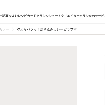
ピ
記事をよむ
レシピカード
クラシルショート
クリエイター
クラシルのサービ
カレー
♡とろパラっ！炊き込みカレーピラフ♡