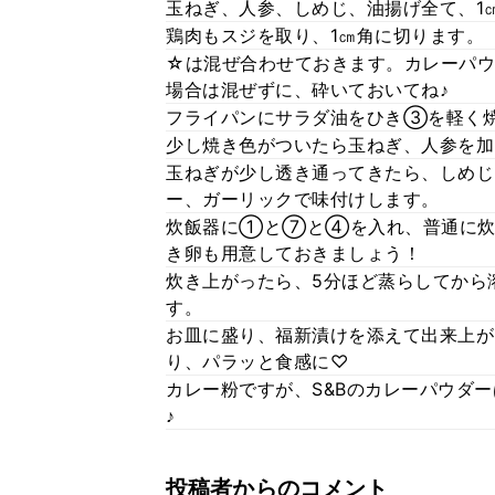
玉ねぎ、人参、しめじ、油揚げ全て、1
鶏肉もスジを取り、1㎝角に切ります。
☆は混ぜ合わせておきます。カレーパウ
場合は混ぜずに、砕いておいてね♪
フライパンにサラダ油をひき③を軽く
少し焼き色がついたら玉ねぎ、人参を加
玉ねぎが少し透き通ってきたら、しめじ
ー、ガーリックで味付けします。
炊飯器に①と⑦と④を入れ、普通に炊
き卵も用意しておきましょう！
炊き上がったら、5分ほど蒸らしてから
す。
お皿に盛り、福新漬けを添えて出来上が
り、パラッと食感に♡
カレー粉ですが、S&Bのカレーパウダ
♪
投稿者からのコメント