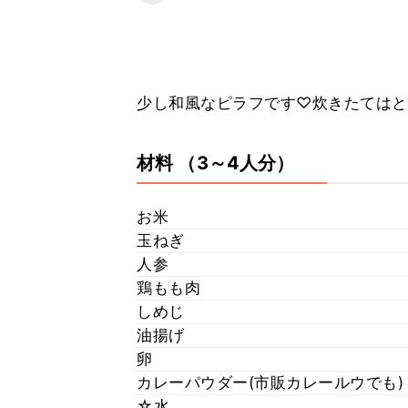
少し和風なピラフです♡炊きたてはと
材料
（3～4人分）
お米
玉ねぎ
人参
鶏もも肉
しめじ
油揚げ
卵
カレーパウダー(市販カレールウでも)
☆水