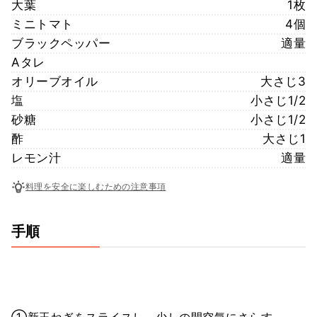
大葉
1枚
ミニトマト
4個
ブラックペッパー
適量
Aタレ
オリーブオイル
大さじ3
塩
小さじ1/2
砂糖
小さじ1/2
酢
大さじ1
レモン汁
適量
料理を安全に楽しむための注意事項
手順
①新玉ねぎをスライスし、少しの間空気にさらす。