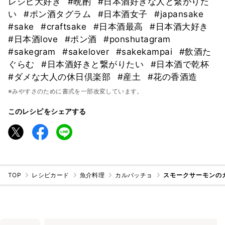
レシピ大好き
#晩酌
#日本酒好きな人と繋がりた
い
#ポン酒タグラム
#日本酒女子
#japansake
#sake
#craftsake
#日本酒最高
#日本酒大好き
#日本酒love
#ポン酒
#ponshutagram
#sakegram
#sakelover
#sakekampai
#飲酒た
ぐらむ
#日本酒好きと繋がりたい
#日本酒で乾杯
#ダメな大人の休日倶楽部
#産土
#花の香酒造
※みやすさのために書式を一部改変しています。
このレシピをシェアする
TOP
レシピカード
魚介料理
カルパッチョ
スモークサーモンの