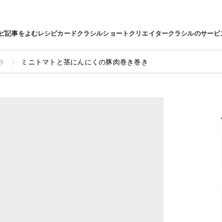
ピ
記事をよむ
レシピカード
クラシルショート
クリエイター
クラシルのサービ
き
ミニトマトと茎にんにくの豚肉巻き巻き