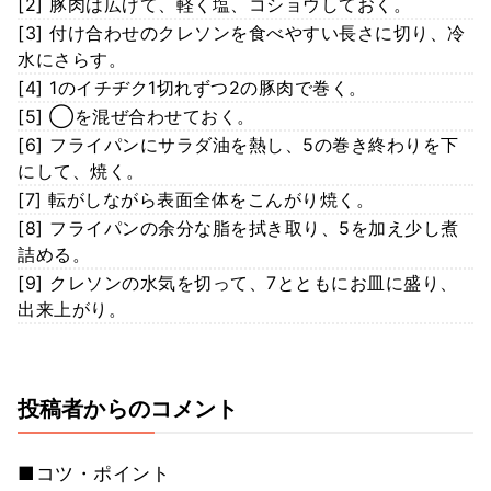
[2] 豚肉は広げて、軽く塩、コショウしておく。
[3] 付け合わせのクレソンを食べやすい長さに切り、冷
水にさらす。
[4] 1のイチヂク1切れずつ2の豚肉で巻く。
[5] ◯を混ぜ合わせておく。
[6] フライパンにサラダ油を熱し、5の巻き終わりを下
にして、焼く。
[7] 転がしながら表面全体をこんがり焼く。
[8] フライパンの余分な脂を拭き取り、5を加え少し煮
詰める。
[9] クレソンの水気を切って、7とともにお皿に盛り、
出来上がり。
投稿者からのコメント
■コツ・ポイント