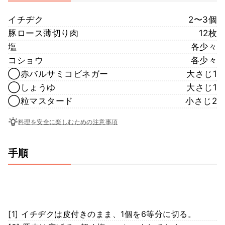
イチヂク
2〜3個
豚ロース薄切り肉
12枚
塩
各少々
コショウ
各少々
◯赤バルサミコビネガー
大さじ1
◯しょうゆ
大さじ1
◯粒マスタード
小さじ2
料理を安全に楽しむための注意事項
手順
[1] イチヂクは皮付きのまま、1個を6等分に切る。