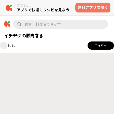
イチヂクの豚肉巻き
JuJu
フォロー