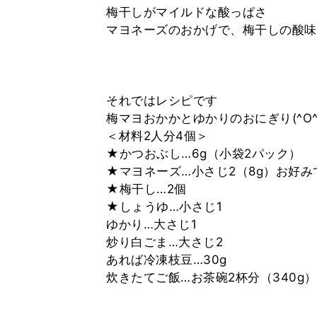
梅干しがマイルドな酸っぱさ
マヨネーズのおかげで、梅干しの酸味
それではレシピです
梅マヨおかかとゆかりのおにぎり(^O^)
＜材料2人分4個＞
★かつおぶし…6g（小袋2パック）
★マヨネーズ…小さじ2（8g）お好
★梅干し…2個
★しょうゆ…小さじ1
ゆかり…大さじ1
炒り白ごま…大さじ2
あれば冷凍枝豆…30g
炊きたてご飯…お茶碗2杯分（340g）