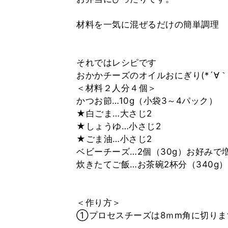
材料を一気に混ぜるだけの簡単調理
それではレシピです
おかかチーズのオイルおにぎり(*´∀｀
＜材料２人分４個＞
かつお節…10g（小袋3～4パック）
★白ごま…大さじ2
★しょうゆ…小さじ2
★ごま油…小さじ2
ベビーチーズ…2個（30g）お好みで
炊きたてご飯…お茶碗2杯分（340g）
＜作り方＞
①プロセスチーズは8ｍm角に切りま