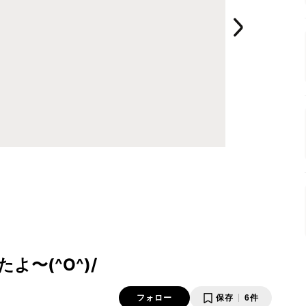
〜(^O^)/
フォロー
保存
6件