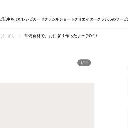
ピ
記事をよむ
レシピカード
クラシルショート
クリエイター
クラシルのサービ
おにぎり
常備食材で、おにぎり作ったよ〜(^O^)/
1/11