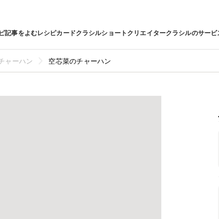
ピ
記事をよむ
レシピカード
クラシルショート
クリエイター
クラシルのサービ
チャーハン
空芯菜のチャーハン