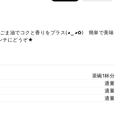
ま油でコクと香りをプラス(◕‿◕✿) 簡単で美味
ンチにどうぞ★
茶碗1杯分
適量
適量
適量