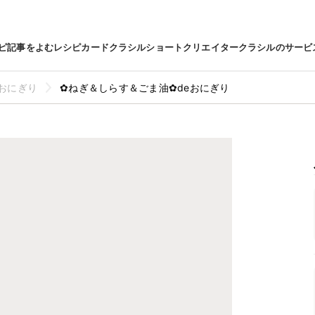
ピ
記事をよむ
レシピカード
クラシルショート
クリエイター
クラシルのサービ
おにぎり
✿ねぎ＆しらす＆ごま油✿deおにぎり