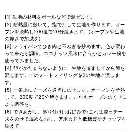
[1] 生地の材料をボールなどで混ぜます。
[2] 耐熱皿に敷いて、指で押して生地を作ります。オー
ブンを余熱し200度で20分焼きます。(オーブンや生地
の厚さで加減を)
[3] フライパンでひき肉と玉ねぎを炒めます。色が変わ
って来たら調味。ココナッツ風味に合うかとカレー粉を
使ってみました。
[4] 卵がかたまらないように、生地を冷ましてから卵を
混ぜます。このミートフィリングを2の生地に流しま
す。
[5] 一番上にチーズを適当にのせます。オーブンを予熱
して、200度で20分焼きます。これもオーブンのくせに
より調整を。
[6] できあがり。盛り付けはお好みで♪これは翌日チー
ズをのせて温めなおし、アボカドと低糖質ケチャップを
添えて。