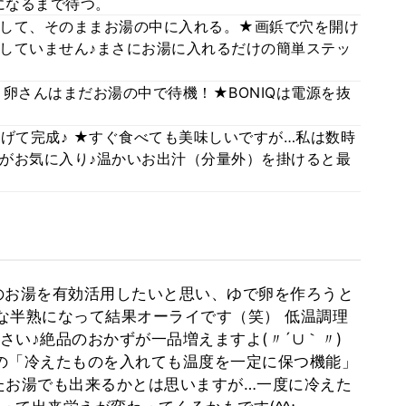
温になるまで待つ。
して、そのままお湯の中に入れる。★画鋲で穴を開け
していません♪まさにお湯に入れるだけの簡単ステッ
卵さんはまだお湯の中で待機！★BONIQは電源を抜
げて完成♪ ★すぐ食べても美味しいですが…私は数時
がお気に入り♪温かいお出汁（分量外）を掛けると最
のお湯を有効活用したいと思い、ゆで卵を作ろうと
妙な半熟になって結果オーライです（笑） 低温調理
い♪絶品のおかずが一品増えますよ(〃´∪｀〃)ゞ
Qの「冷えたものを入れても温度を一定に保つ機能」
たお湯でも出来るかとは思いますが…一度に冷えた