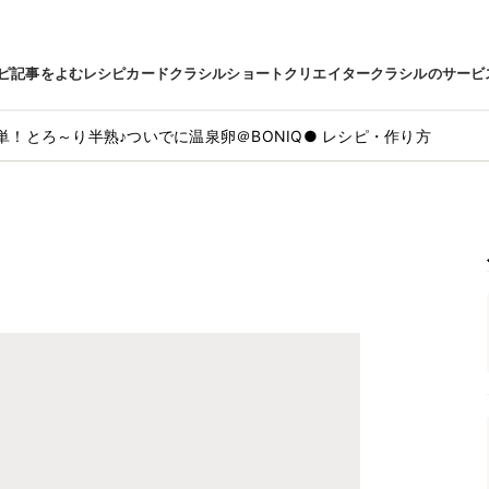
ピ
記事をよむ
レシピカード
クラシルショート
クリエイター
クラシルのサービ
単！とろ～り半熟♪ついでに温泉卵＠BONIQ● レシピ・作り方