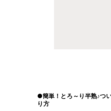
●簡単！とろ～り半熟♪つい
り方