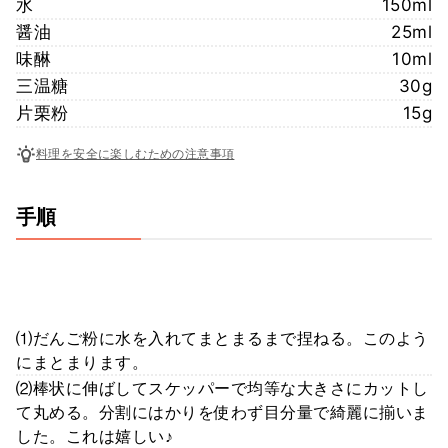
水
150ml
醤油
25ml
味醂
10ml
三温糖
30g
片栗粉
15g
料理を安全に楽しむための注意事項
手順
⑴だんご粉に水を入れてまとまるまで捏ねる。このよう
にまとまります。
⑵棒状に伸ばしてスケッパーで均等な大きさにカットし
て丸める。分割にはかりを使わず目分量で綺麗に揃いま
した。これは嬉しい♪