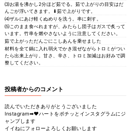
⑶お湯を沸かし2分ほど茹でる。茹で上がりの目安はだ
んごが浮いてきます。⬇︎茹で上がりです。
⑷ザルにあけ軽くぬめりを洗う。串に刺す。
⑸このまま食べれますが、みたらし団子はガスで炙って
います。竹串を燃やさないように注意してください。
茹で上がっただんごにこしあんを乗せました
材料を全て鍋に入れ弱火でかき混ぜながらトロミがつい
たら出来上がり。甘さ、辛さ、トロミ加減はお好みで調
整してください。
投稿者からのコメント
読んでいただきありがとうございました
Instagram➡︎❤️ハートをポチッとインスタグラムにジ
ャンプします
イイねにフォローよろしくお願いします