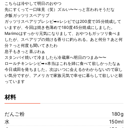
こちらは冷やして明日のおやつ
先にすくって一口味見（笑）ズルい〜〜っと言われそうだな
夕飯ガッツリスペアリブ
ガッツリスペアリブレシピ➡︎⭐︎レシピでは200度で35分焼成して
いますが、今回は焼き色薄めで180度45分焼成にしました。
Marimoはすっかり元気になりまして、おやつもガッツリ食べま
したが、スペアリブの焼ける香りに釣られる。あと何分？あと何
分？っと何度も聞いてきたわ
息子もきっと喜ぶわぁ
スタンバイ焼いて冷ましたら冷蔵庫へ明日のつまみ〜〜
ロールチキンレシピ➡︎⭐︎本当はこれを姉に食べて欲しかったなぁ
今日成田を発ちました。次はいつに会えるかわからないので寂し
い気分ですが、アメリカで家族元気で幸せに暮らして欲しいと願
っています
材料
だんご粉
180g
水
150ml