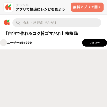
【自宅で作れるコク旨ゴマだれ】棒棒鶏
ユーザーc5d999
フォロー