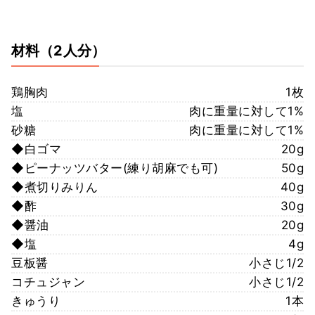
材料
（2人分）
鶏胸肉
1枚
塩
肉に重量に対して1%
砂糖
肉に重量に対して1%
◆白ゴマ
20g
◆ピーナッツバター(練り胡麻でも可)
50g
◆煮切りみりん
40g
◆酢
30g
◆醤油
20g
◆塩
4g
豆板醤
小さじ1/2
コチュジャン
小さじ1/2
きゅうり
1本