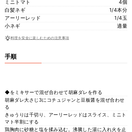
ミニトマト
4個
白髪ネギ
1/4本分
アーリーレッド
1/4玉
小ネギ
適量
料理を安全に楽しむための注意事項
手順
◆をミキサーで混ぜ合わせて胡麻ダレを作る
胡麻ダレ大さじ3にコチュジャンと豆板醤を混ぜ合わせ
る
きゅうりは千切り、アーリーレッドはスライス、ミニト
マト半割にする
鶏胸肉に砂糖と塩を揉み込む。沸騰した湯に入れ火を止