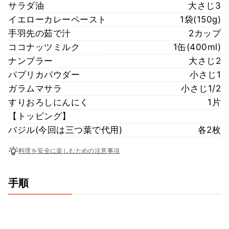
サラダ油
大さじ3
イエローカレーペースト
1袋(150g)
手羽先の茹で汁
2カップ
ココナッツミルク
1缶(400ml)
ナンプラー
大さじ2
パプリカパウダー
小さじ1
ガラムマサラ
小さじ1/2
すりおろしにんにく
1片
【トッピング】
バジル(今回は三つ葉で代用)
各2枚
料理を安全に楽しむための注意事項
手順