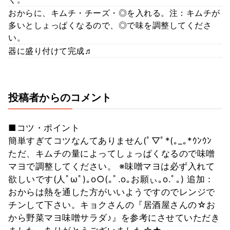
おからに、キムチ・チーズ・◎を入れる。注：キムチが
多いとしょっぱくなるので、◎で味を調整してくださ
い。
器に盛り付けて完成♬
投稿者からのコメント
■コツ・ポイント
簡単すぎてコツなんてありません(ﾟ▽ﾟ*(｡_｡*ｳﾝｳﾝ
ただ、キムチの量によってしょっぱくなるので味噌
マヨで調整してください。 ※味噌マヨは必ず入れて
欲しいです(人ﾟωﾟ)｡o○(｡ﾟ.o｡お願ぃ｡o.ﾟ｡) 追加：
おからは熱を通した方がいいようですのでレンジで
チンして下さい。キョクさんの『居酒屋さんの☆お
から野菜マヨ味噌サラダ♪』を参考にさせていただき