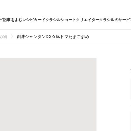
ピ
記事をよむ
レシピカード
クラシルショート
クリエイター
クラシルのサービ
め物
創味シャンタンDX☆豚トマたまご炒め