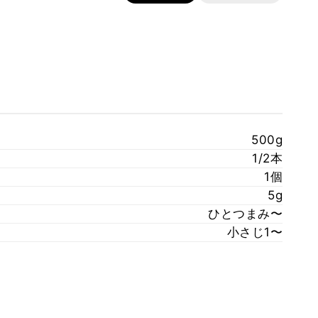
500g
1/2本
1個
5g
ひとつまみ〜
小さじ1〜