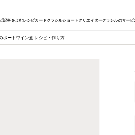
ピ
記事をよむ
レシピカード
クラシルショート
クリエイター
クラシルのサービ
のポートワイン煮 レシピ・作り方