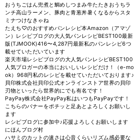
おうちごはん兜煮と鯛めしつまみ牛たたきおうちラ
ンチ高山ラーメン、豚肉と青葱丼暑くなるからスタ
ミナつけなきゃね
たえち♡のおすすめパンレシピ本Amazon（アマゾ
ン）レシピブログの大人気パンレシピBEST100最新
版(TJMOOK)416〜4,287円最新私のパンレシピ6つ
載せていただいています
楽天市場レシピブログの大人気パンレシピBEST100
人気ブロガーの本当においしいレシピだけ！（e-mo
ok）968円私のレシピを載せていただいております♪
貝印株式会社貝印公式オンラインストア世界の貝印
刃物といったら世界的にでも有名です！
PayPay株式会社PayPay私はいつもPayPayです！
こちらのバナーをポチッと足あとよろしくお願いし
ます
レシピブログに参加中♪応援よろしくお願いします
にほんブログ村
ハサミのカットの速さは心音くらいリズム感必要な