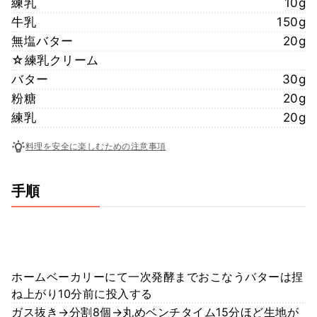
練乳
10g
牛乳
150g
無塩バター
20g
☆練乳クリーム
バター
30g
粉糖
20g
練乳
20g
料理を安全に楽しむための注意事項
手順
ホームベーカリーにて一次発酵までおこなうバターは捏
ね上がり10分前に投入する
ガス抜き→分割8個→丸めベンチタイム15分ほど生地が