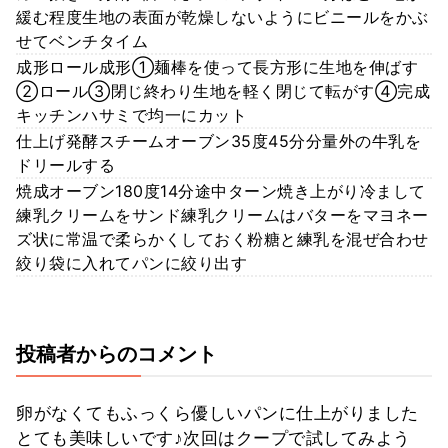
緩む程度生地の表面が乾燥しないようにビニールをかぶ
せてベンチタイム
成形ロール成形①麺棒を使って長方形に生地を伸ばす
②ロール③閉じ終わり生地を軽く閉じて転がす④完成
キッチンハサミで均一にカット
仕上げ発酵スチームオーブン35度45分分量外の牛乳を
ドリールする
焼成オーブン180度14分途中ターン焼き上がり冷まして
練乳クリームをサンド練乳クリームはバターをマヨネー
ズ状に常温で柔らかくしておく粉糖と練乳を混ぜ合わせ
絞り袋に入れてパンに絞り出す
投稿者からのコメント
卵がなくてもふっくら優しいパンに仕上がりました
とても美味しいです♪次回はクープで試してみよう