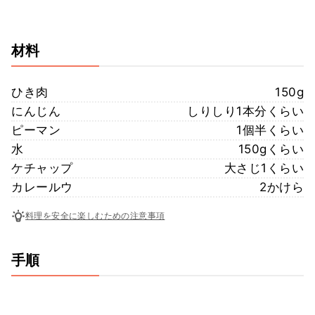
材料
ひき肉
150g
にんじん
しりしり1本分くらい
ピーマン
1個半くらい
水
150gくらい
ケチャップ
大さじ1くらい
カレールウ
2かけら
料理を安全に楽しむための注意事項
手順