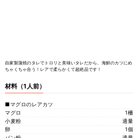
自家製蒲焼のタレでトロリと美味いタレだから、海鮮のカツにめ
ちゃくちゃ合う！レアで柔らかくて超絶品です！
材料
（1人前）
■マグロのレアカツ
マグロ
1柵
小麦粉
適量
卵
1個
パン粉
適量