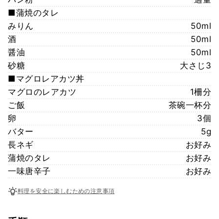
■蒲焼のタレ
みりん
50ml
酒
50ml
醤油
50ml
砂糖
大さじ3
■マグロレアカツ丼
マグロのレアカツ
1柵分
ご飯
茶碗一杯分
卵
3個
バター
5g
長ネギ
お好み
蒲焼のタレ
お好み
一味唐辛子
お好み
料理を安全に楽しむための注意事項