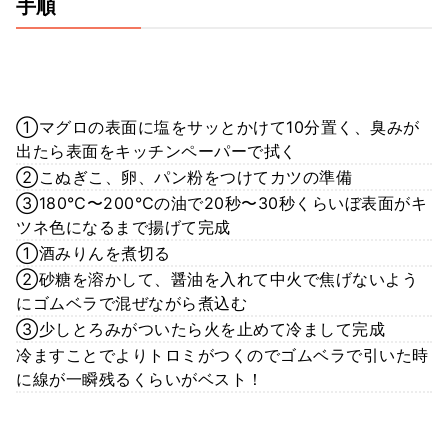
手順
①マグロの表面に塩をサッとかけて10分置く、臭みが
出たら表面をキッチンペーパーで拭く
②こぬぎこ、卵、パン粉をつけてカツの準備
③180℃〜200℃の油で20秒〜30秒くらいぼ表面がキ
ツネ色になるまで揚げて完成
①酒みりんを煮切る
②砂糖を溶かして、醤油を入れて中火で焦げないよう
にゴムベラで混ぜながら煮込む
③少しとろみがついたら火を止めて冷まして完成
冷ますことでよりトロミがつくのでゴムベラで引いた時
に線が一瞬残るくらいがベスト！