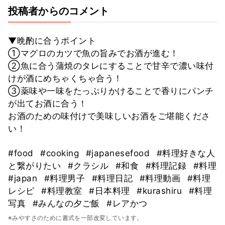
投稿者からのコメント
▼晩酌に合うポイント
①マグロのカツで魚の旨みでお酒が進む！
②魚に合う蒲焼のタレにすることで甘辛で濃い味付
けが酒にめちゃくちゃ合う！
③薬味や一味をたっぷりかけることで香りにパンチ
が出てお酒に合う！
お酒のための味付けで美味しいお酒をご堪能くださ
い！
#food
#cooking
#japanesefood
#料理好きな人
と繋がりたい
#クラシル
#和食
#料理記録
#料理
#japan
#料理男子
#料理日記
#料理動画
#料理
レシピ
#料理教室
#日本料理
#kurashiru
#料理
写真
#みんなの夕ご飯
#レアかつ
※みやすさのために書式を一部改変しています。