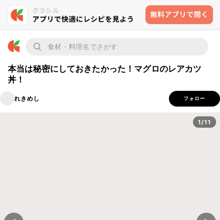
本当は秘密にしておきたかった！マグロのレアカツ
丼！
れきめし
フォロー
1/11